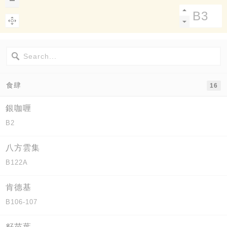
食肆
16
銀咖喱
B2
八方雲集
B122A
肯德基
B106-107
籽苗葉