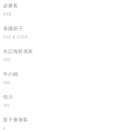
必勝客
G03
泰國廚子
G31 & G32A
生記海鮮酒家
203
牛の鍋
202
悦川
201
龍子薈潮客
4