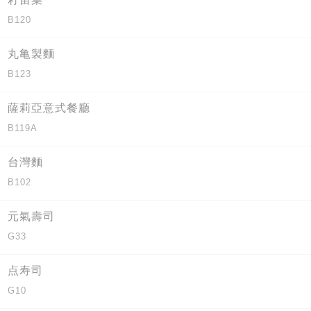
B120
丸亀製麵
B123
薩莉亞意式餐廳
B119A
台灣麵
B102
元氣壽司
G33
点寿司
G10