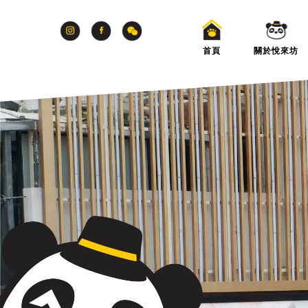
首頁
關於悅來坊