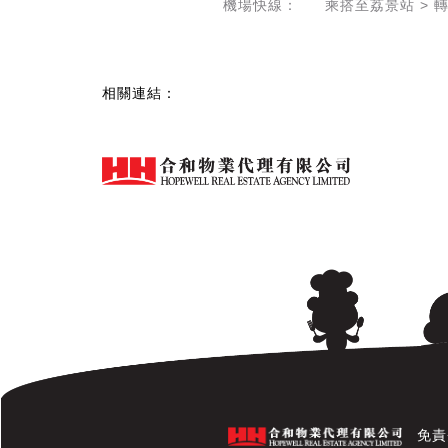
機場快線：
乘搭至荔景站 > 
相關連結：
免責