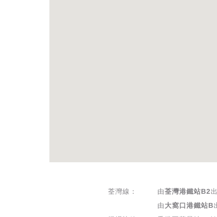
荃灣線：
由
荃灣港鐵站B2
由
大窩口港鐵站B