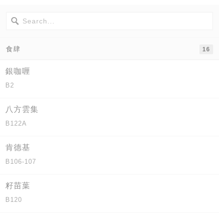
食肆
16
銀咖喱
B2
八方雲集
B122A
肯德基
B106-107
籽苗葉
B120