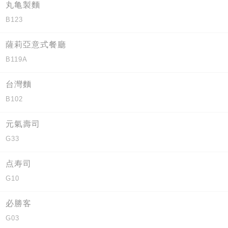
丸亀製麵
B123
薩莉亞意式餐廳
B119A
台灣麵
B102
元氣壽司
G33
点寿司
G10
必勝客
G03