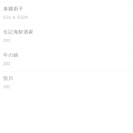
泰國廚子
G31 & G32A
生記海鮮酒家
203
牛の鍋
202
悦川
201
龍子薈潮客
4
國穗軒