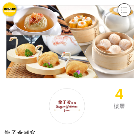
x
4
樓層
龍子薈潮客