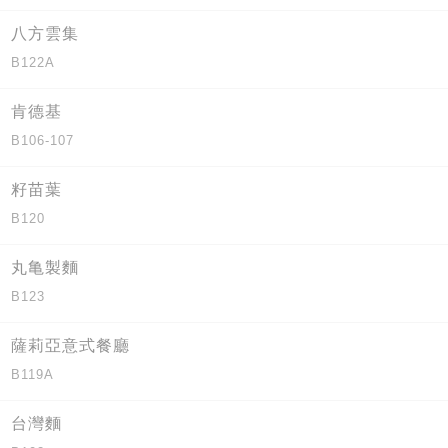
八方雲集
B122A
肯德基
B106-107
籽苗葉
B120
丸亀製麵
B123
薩莉亞意式餐廳
B119A
台灣麵