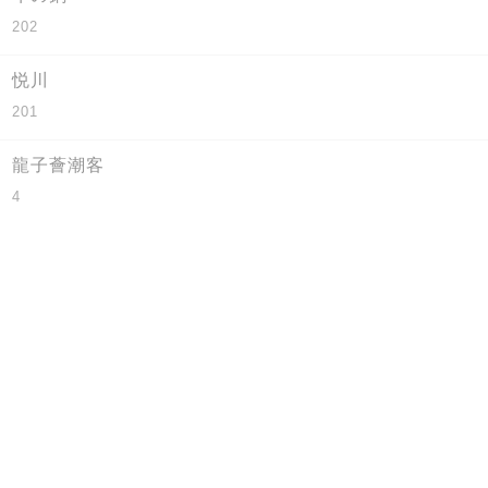
202
悦川
201
龍子薈潮客
4
國穗軒
30/F
輕便及零售美食
7
R-1
B113A
味之誘惑