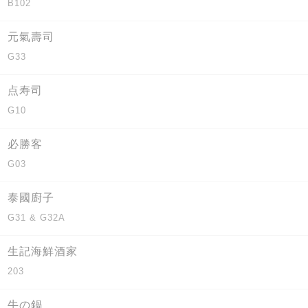
B102
元氣壽司
G33
点寿司
G10
必勝客
G03
泰國廚子
G31 & G32A
生記海鮮酒家
203
牛の鍋