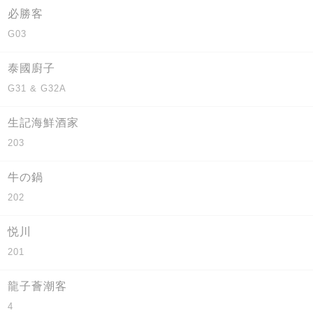
必勝客
G03
泰國廚子
G31 & G32A
生記海鮮酒家
203
牛の鍋
202
悦川
201
龍子薈潮客
4