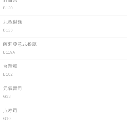
B120
丸亀製麵
B123
薩莉亞意式餐廳
B119A
台灣麵
B102
元氣壽司
G33
点寿司
G10