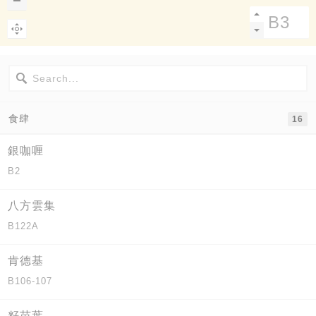
食肆
16
銀咖喱
B2
八方雲集
B122A
肯德基
B106-107
籽苗葉